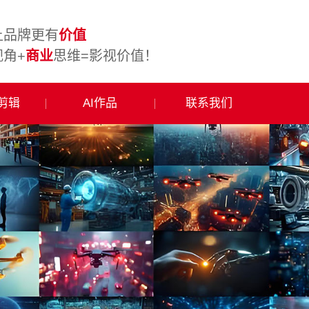
让品牌更有
价值
视角+
商业
思维=影视价值！
频剪辑
AI作品
联系我们